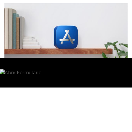
Redacción
27/08/2021 · 10:45
(Actualizado: 02/09/2021 · 10:00)
Apple
ha cedido ligeramente en los términos de su
App Store
.
Un grupo de
desarrolladores
americanos interpuso
una demanda colectiva en 2019 contra la empresa
de Cupertino en la que afirmaban que Apple les
impedía hablar directamente con sus usuarios sobre