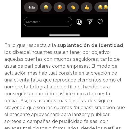
En lo que respecta a la
suplantación de identidad
,
los ciberdelincuentes suelen tener por objetivo
aquellas cuentas con muchos seguidores, tanto de
usuarios particulares como empresas. El modo de
actuación más habitual consiste en la creación de
una cuenta falsa que reproduce elementos como el
nombre, la fotografía de perfil o el handle para
conseguir un parecido casi idéntico a la cuenta
oficial. Así, los usuarios más despistados siguen
creyendo que son las cuentas “buenas”, situación que
el atacante aprovechará para lanzar y publicar
sorteos o campañas de publicidad falsas, con
enlaces maliciosos o formularios, desde los perfiles