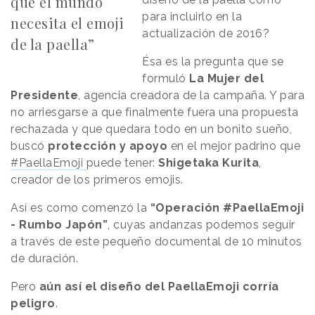
que el mundo
para incluirlo en la
necesita el emoji
actualización de 2016?
de la paella”
Ésa es la pregunta que se
formuló
La Mujer del
Presidente
, agencia creadora de la campaña. Y para
no arriesgarse a que finalmente fuera una propuesta
rechazada y que quedara todo en un bonito sueño,
buscó
protección y apoyo
en el mejor padrino que
#PaellaEmoji
puede tener:
Shigetaka Kurita
,
creador de los primeros emojis.
Así es como comenzó la
“Operación #PaellaEmoji
- Rumbo Japón”
, cuyas andanzas podemos seguir
a través de este pequeño documental de 10 minutos
de duración.
Pero
aún así el diseño del PaellaEmoji corría
peligro
.