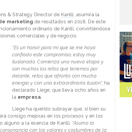
ions & Strategy Director de
Kanlli
, asumirá la
de marketing
de resultados en 2018. De este
ncionamiento ordinario de Kanlli, convirtiéndose
isiones comerciales y de negocio.
“Es un honor para mí que se me haya
confiado este compromiso, estoy muy
ilusionado. Comienza una nueva etapa y
son muchos los retos que tenemos por
delante, retos que afronto con mucha
energía y con una extraordinaria ilusión”,
ha
V
declarado Liege, que lleva ocho años en
la
empresa
.
Liege ha querido subrayar que, si bien su
aerá consigo mejoras en los procesos y en los
o alguno a la esencia de Kanlli.
“Asumo la
 consonancia con los valores y costumbres de la