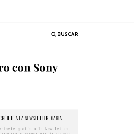
BUSCAR
uro con Sony
CRÍBETE A LA NEWSLETTER DIARIA
críbete gratis a la Newsletter
 reciben a diario más de 50.000