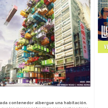
V
ada contenedor albergue una habitación.