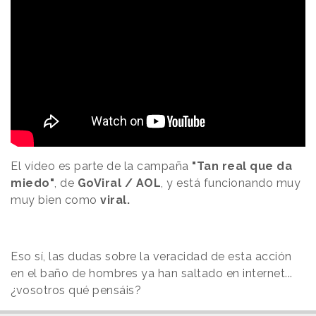
El vídeo es parte de la campaña
"Tan real que da
miedo"
, de
GoViral / AOL
, y está funcionando muy
muy bien como
viral.
Eso sí, las dudas sobre la veracidad de esta acción
en el baño de hombres ya han saltado en internet...
¿vosotros qué pensáis?