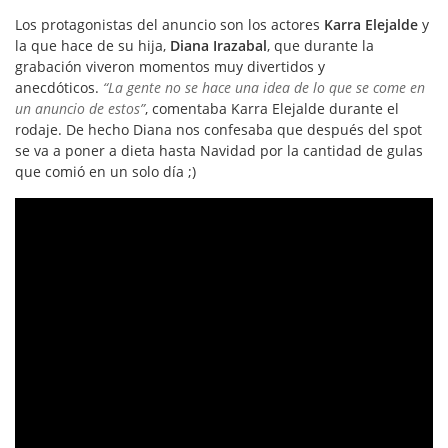
Los protagonistas del anuncio son los actores
Karra Elejalde
y
la que hace de su hija,
Diana Irazabal
, que durante la
grabación viveron momentos muy divertidos y
anecdóticos.
“La gente no se hace una idea de lo que se come en
un anuncio de estos”
, comentaba Karra Elejalde durante el
rodaje. De hecho Diana nos confesaba que después del spot
se va a poner a dieta hasta Navidad por la cantidad de gulas
que comió en un solo día ;)