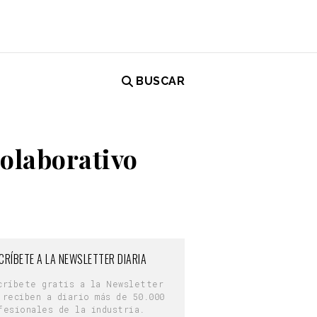
BUSCAR
colaborativo
CRÍBETE A LA NEWSLETTER DIARIA
críbete gratis a la Newsletter
 reciben a diario más de 50.000
fesionales de la industria.