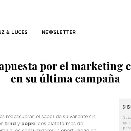
UZ & LUCES
NEWSLETTER
apuesta por el marketing 
en su última campaña
SUS
s redescubran el sabor de su variante sin
Sus
que
con
trnd
y
bopki
, dos plataformas de
pro
rán a los consumidores la oportunidad de