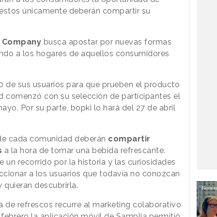
 éstos únicamente deberán compartir su
a Company
busca apostar por nuevas formas
ando a los hogares de aquellos consumidores
.
0 de sus usuarios para que prueben el producto
d comenzó con su selección de participantes el
ayo. Por su parte, bopki lo hará del 27 de abril
s de cada comunidad deberán
compartir
s
a la hora de tomar una bebida refrescante.
n recorrido por la historia y las curiosidades
eccionar a los usuarios que todavía no conozcan
y quieran descubrirla.
a de refrescos recurre al marketing colaborativo
febrero la aplicación móvil de Samplia permitió