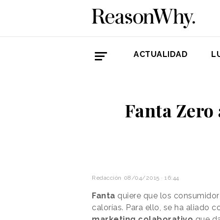
ACTUALIDAD
L
Fanta Zero 
Redacción
08/04/2015 · 16:44
Fanta
quiere que los consumidore
calorías. Para ello, se ha aliado 
marketing colaborativo
que da