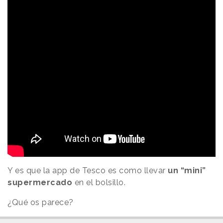
Y es que la app de Tesco es como llevar
un “mini”
supermercado
en el bolsillo.
¿Qué os parece?