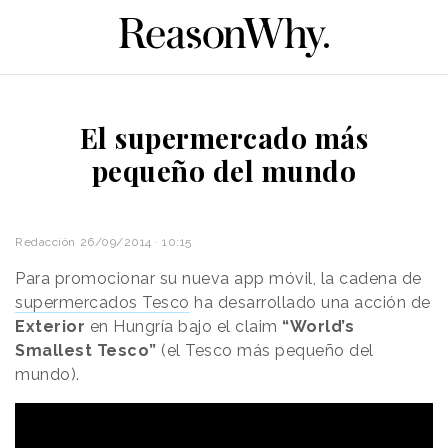
El supermercado más
pequeño del mundo
Redacción
26/09/2014 · 10:15
Para promocionar su nueva app móvil, la cadena de
supermercados Tesco
ha desarrollado una acción de
Exterior
en Hungría bajo el claim
“World’s
Smallest Tesco”
(el Tesco más pequeño del
mundo).