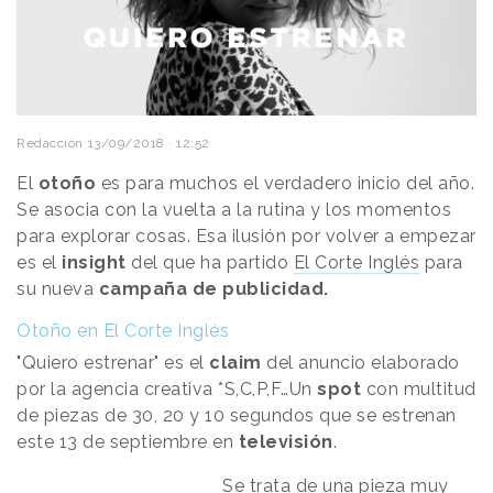
Redacción
13/09/2018 · 12:52
El
otoño
es para muchos el verdadero inicio del año.
Se asocia con la vuelta a la rutina y los momentos
para explorar cosas. Esa ilusión por volver a empezar
es el
insight
del que ha partido
El Corte Inglés
para
su nueva
campaña de publicidad.
Otoño en El Corte Inglés
"Quiero estrenar" es el
claim
del anuncio elaborado
por la agencia creativa *S,C,P,F…Un
spot
con multitud
de piezas de 30, 20 y 10 segundos que se estrenan
este 13 de septiembre en
televisión
.
Se trata de una pieza muy