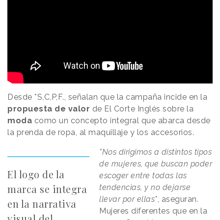
Desde *S,C,P,F., señalan que la campaña incide en la
propuesta de valor
de El Corte Inglés sobre la
moda
como un concepto integral que abarca desde
la prenda de ropa, al maquillaje y los accesorios.
"Nos dirigimos a distintos tipos
de mujeres, que buscan poder
El logo de la
escoger entre todas las
marca se integra
tendencias, y no dejarse
llevar por ellas"
, aseguran.
en la narrativa
Mujeres diferentes que en la
visual del