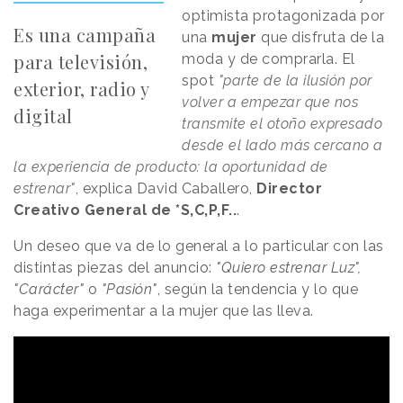
optimista protagonizada por
Es una campaña
una
mujer
que disfruta de la
para televisión,
moda y de comprarla. El
spot
"parte de la ilusión por
exterior, radio y
volver a empezar que nos
digital
transmite el otoño expresado
desde el lado más cercano a
la experiencia de producto: la oportunidad de
estrenar"
, explica David Caballero,
Director
Creativo General de *S,C,P,F..
.
Un deseo que va de lo general a lo particular con las
distintas piezas del anuncio:
"Quiero estrenar Luz",
"Carácter"
o
"Pasión"
, según la tendencia y lo que
haga experimentar a la mujer que las lleva.