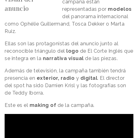
campaña están
anuncio
representadas por
modelos
del panorama internacional
como Ophélie Guillermand, Tosca Dekker o Marta
Ruiz.
Ellas son las protagonistas del anuncio junto al
reconocible triángulo del
logo
de El Corte Inglés que
se integra en la
narrativa visual
de las piezas.
Además de televisión, la campaña también tendrá
presencia en
exterior, radio
y
digital
. El director
del spot ha sido Damien Krisl y las fotografías son
de Teddy Iborra.
Este es el
making of
de la campaña.