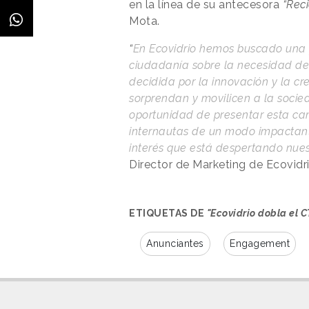
en la línea de su antecesora
“Reci
Mota.
“
En Ecovidrio hemos buscado una f
ciudadanía sobre la necesidad del
decidida por la innovación y la c
sorprendan y movilicen a la socied
oportunidad de presentar esta c
internautas de un modo impactante
interés que está despertando nue
Director de Marketing de Ecovidri
ETIQUETAS DE
"Ecovidrio dobla el 
Anunciantes
Engagement