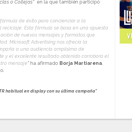
clas o Collejas”
en la que también participó
órmula de éxito para concienciar a la
 reciclaje. Esta fórmula se basa en una apuesta
V
reación de nuevos mensajes y formatos que
ad. Microsoft Advertising nos ofrecía la
ampaña a una audiencia amplísima de
 y el excelente resultado obtenido corrobora el
stro mensaje
”
ha afirmado
Borja Martiarena
,
o.
CTR habitual en display con su última campaña"