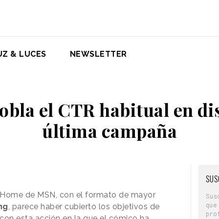
UZ & LUCES
NEWSLETTER
obla el CTR habitual en di
última campaña
SUS
 Home de MSN, con el formato de mayor
Sus
que
ng
, parece haber cubierto los objetivos de
pro
 con esta acción en la que el cómico ha