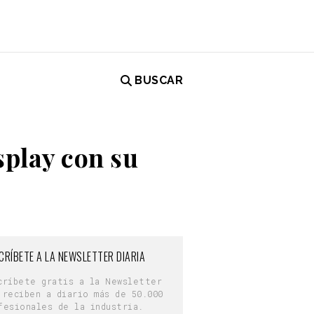
BUSCAR
splay con su
CRÍBETE A LA NEWSLETTER DIARIA
críbete gratis a la Newsletter
 reciben a diario más de 50.000
fesionales de la industria.