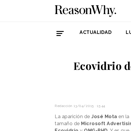
ACTUALIDAD
L
Ecovidrio d
Redacción
13/04/2015 · 15:44
La aparición de
José Mota
en la
tamaño de
Microsoft Advertisi
Ecovidrio
y
OMG-PHD
. Y es que