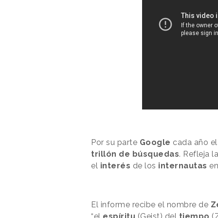
Por su parte
Google
cada año el
trillón de búsquedas
. Refleja 
el
interés
de los
internautas
en
El informe recibe el nombre de
Z
“el
espíritu
(Geist) del
tiempo
(Z