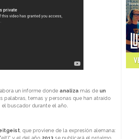
V
abora un informe donde
analiza
más de
un
las palabras, temas y personas que han atraído
 el buscador durante el año.
eitgeist
, que proviene de la expresión alemana:
eit)” y el del año
2013
se publicará el próximo