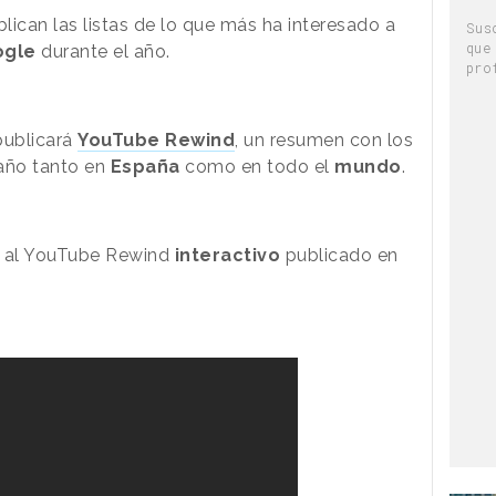
lican las listas de lo que más ha interesado a
Sus
que
ogle
durante el año.
pro
publicará
YouTube Rewind
, un resumen con los
año tanto en
España
como en todo el
mundo
.
o al YouTube Rewind
interactivo
publicado en