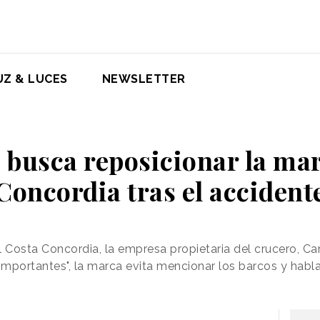
UZ & LUCES
NEWSLETTER
 busca reposicionar la ma
Concordia tras el accident
 Costa Concordia, la empresa propietaria del crucero, Carn
mportantes", la marca evita mencionar los barcos y habl