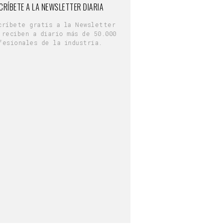
CRÍBETE A LA NEWSLETTER DIARIA
críbete gratis a la Newsletter
 reciben a diario más de 50.000
fesionales de la industria.