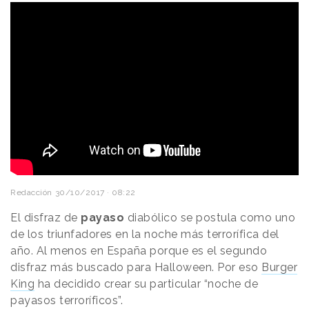
Redacción
30/10/2017 · 08:22
El disfraz de
payaso
diabólico se postula como uno
de los triunfadores en la noche más terrorífica del
año. Al menos en España porque es el segundo
disfraz más buscado para Halloween. Por eso
Burger
King
ha decidido crear su particular “noche de
payasos terroríficos”.