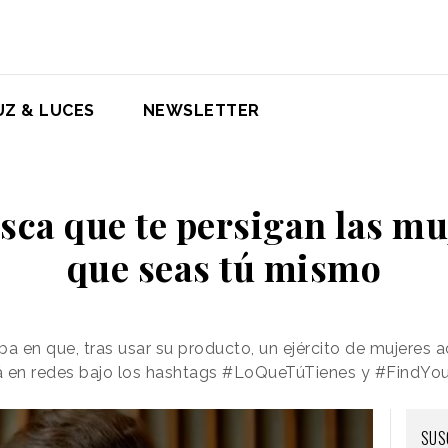
UZ & LUCES
NEWSLETTER
sca que te persigan las mu
que seas tú mismo
a en que, tras usar su producto, un ejército de mujeres a
á en redes bajo los hashtags #LoQueTúTienes y #FindYo
SUS