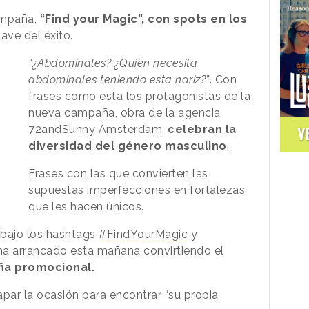
ampaña,
“Find your Magic”, con spots en los
ave del éxito.
“¿Abdominales? ¿Quién necesita
abdominales teniendo esta nariz?”
. Con
frases como esta los protagonistas de la
nueva campaña, obra de la agencia
72andSunny Amsterdam,
celebran la
V
diversidad del género masculino
.
Frases con las que convierten las
supuestas imperfecciones en fortalezas
que les hacen únicos.
bajo los hashtags
#FindYourMagic
y
ha arrancado esta mañana convirtiendo el
ña promocional.
apar la ocasión para encontrar “su propia