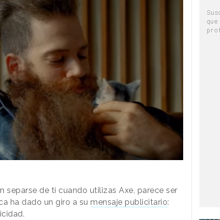
Sus
que
pro
 separse de ti cuando utilizas Axe, parece ser
ca ha dado un giro a su
mensaje publicitario
:
icidad.