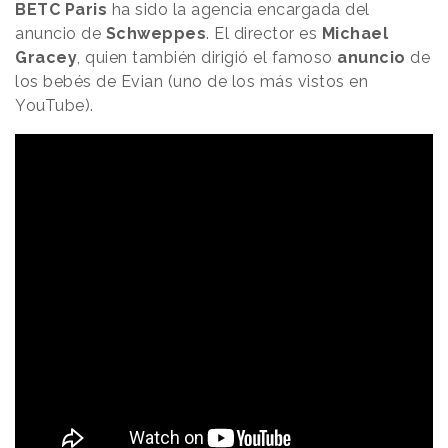
BETC Paris
ha sido la agencia encargada del
anuncio de
Schweppes
. El director es
Michael
Gracey
, quien también dirigió el famoso
anuncio
de
los bebés de Evian (uno de los más vistos en
YouTube).