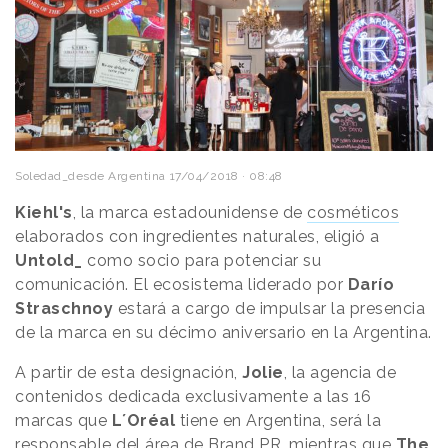
Soledad_desde Argentina
17/04/2018 · 08:48
Kiehl's
, la marca estadounidense de
cosméticos
elaborados con ingredientes naturales, eligió a
Untold_
como socio para potenciar su
comunicación. El ecosistema liderado por
Darío
Straschnoy
estará a cargo de impulsar la presencia
de la marca en su décimo aniversario en la Argentina.
A partir de esta designación,
Jolie
, la agencia de
contenidos dedicada exclusivamente a las 16
marcas que
L´Oréal
tiene en Argentina, será la
responsable del área de Brand PR, mientras que
The