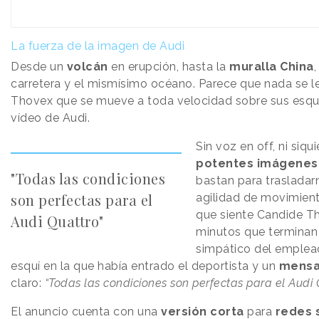
La fuerza de la imagen de Audi
Desde un
volcán
en erupción, hasta la
muralla China
carretera y el mismísimo océano. Parece que nada se le
Thovex que se mueve a toda velocidad sobre sus esquí
vídeo de Audi.
Sin voz en off, ni siqui
potentes imágenes
"Todas las condiciones
bastan para trasladarn
son perfectas para el
agilidad de movimient
que siente Candide T
Audi Quattro"
minutos que terminan
simpático del emplea
esquí en la que había entrado el deportista y un
mensa
claro:
“Todas las condiciones son perfectas para el Audi 
El anuncio cuenta con una
versión corta
para
redes 