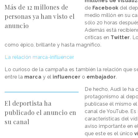
millones de visuali
Más de 12 millones de
de
Facebook
del depo
personas ya han visto el
medio millón en su c
sólo 20 horas después
anuncio
Además está recibie
críticas en
Twitter
. L
como épico, brillante y hasta magnífico.
La relación marca-influencer
Lo curioso de la campaña es también la relación que s
entre la
marca
y el
influencer
o
embajador
.
De hecho, Audi le ha 
protagonismo al depo
El deportista ha
publicase él mismo el
publicado el anuncio en
canal de YouTube. Es 
características del ví
su canal
aviso importante en e
que este es el único
v