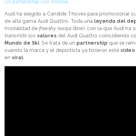
Un parternship con historia
Audi ha elegido a Candide Thovex para promocionar s
de alta gama Audi Quattro. Toda una
leyenda del de
modalidad de
freesky
(esquí libre), con la que Audi ha 
transmitir los
valores
del Audi Quattro coincidiendo c
Mundo de Ski
. Se trata de un
partnership
que se remo
cuando la marca y el deportista ya hicieron este
vídeo
en
viral
.