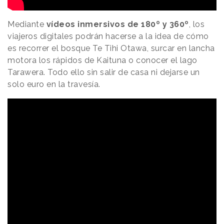
Mediante
vídeos inmersivos de 180º y 360º
, los
viajeros digitales podrán hacerse a la idea de cómo
es recorrer el bosque Te Tihi Otawa, surcar en lancha
motora los rápidos de Kaituna o conocer el lago
Tarawera. Todo ello sin salir de casa ni dejarse un
solo euro en la travesía.