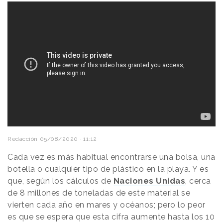
Redacción
05/08/2020 · 11:12
Cada vez es más habitual encontrarse una bolsa, una
botella o cualquier tipo de plástico en la playa. Y es
que, según los cálculos de
Naciones Unidas
, cerca
de 8 millones de toneladas de este material se
vierten cada año en mares y océanos; pero lo peor
es que se espera que esta cifra aumente hasta los 10