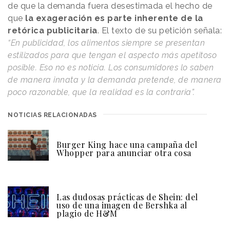
de que la demanda fuera desestimada el hecho de
que
la exageración es parte inherente de la
retórica publicitaria
. El texto de su petición señala:
“En publicidad, los alimentos siempre se presentan
estilizados para que tengan el aspecto más apetitoso
posible. Eso no es noticia. Los consumidores lo saben
de manera innata y la demanda pretende, de manera
poco razonable, que la realidad es la contraria”.
NOTICIAS RELACIONADAS
Burger King hace una campaña del
Whopper para anunciar otra cosa
Las dudosas prácticas de Shein: del
uso de una imagen de Bershka al
plagio de H&M