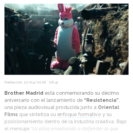
Redacción
22/04/2026 · 08:41
Brother Madrid
está conmemorando su décimo
aniversario con el lanzamiento de
“Resistencia”
,
una pieza audiovisual producida junto a
Oriental
Films
que sintetiza su
enfoque formativo
y su
posicionamiento dentro de la industria creativa. Bajo
el mensaje
“10 años enseñando a defender lo que