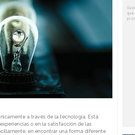
Sus
que
pro
nicamente a través de la tecnología. Está
experiencias o en la satisfacción de las
ncillamente, en encontrar una forma diferente