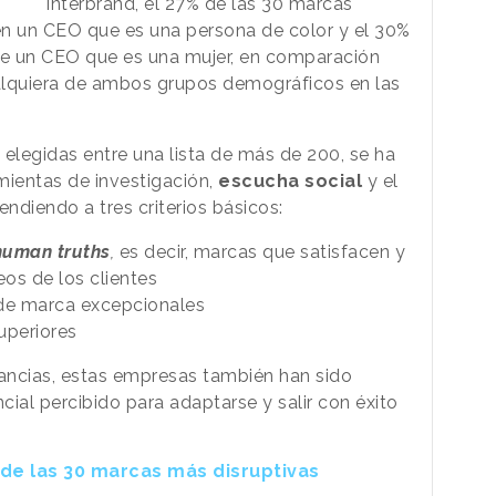
Interbrand, el 27% de las 30 marcas
en un CEO que es una persona de color y el 30%
e un CEO que es una mujer, en comparación
alquiera de ambos grupos demográficos en las
 elegidas entre una lista de más de 200, se ha
ientas de investigación,
escucha social
y el
tendiendo a tres criterios básicos:
human truths
,
es decir, marcas que satisfacen y
os de los clientes
de marca excepcionales
uperiores
tancias, estas empresas también han sido
ial percibido para adaptarse y salir con éxito
e las 30 marcas más disruptivas