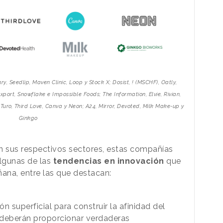
ry, Seedlip, Maven Clinic, Loop y Stock X; Dosist, ! (MSCHF), Oatly,
xport, Snowflake e Impossible Foods; The Information, Elvie, Rivian,
uro, Third Love, Canva y Neon; A24, Mirror, Devoted, Milk Make-up y
Ginkgo
n sus respectivos sectores, estas compañías
lgunas de las
tendencias en innovación
que
ana, entre las que destacan:
n superficial para construir la afinidad del
 deberán proporcionar verdaderas