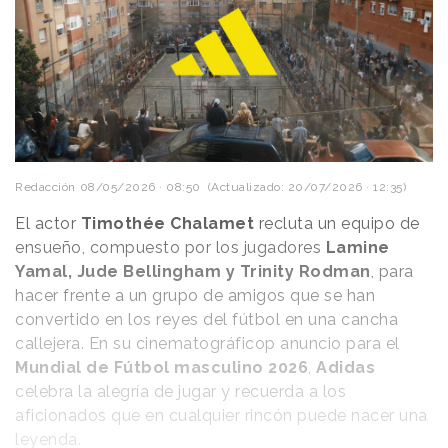
Redacción
08/05/2026 · 08:50
(Actualizado: 20/07/2026 · 12:35)
El actor
Timothée Chalamet
recluta un equipo de
ensueño, compuesto por los jugadores
Lamine
Yamal, Jude Bellingham y Trinity Rodman
, para
hacer frente a un grupo de amigos que se han
convertido en los reyes del fútbol en una cancha
callejera. En su cinematográficop anuncio para el
La exploración de la ciudad también forma parte
Mundial de Fútbol masculino 2026
,
Adidas
central de la experiencia. Para seguir avanzando y
celebra la alegría de jugar y recuerda a los
obtener nuevas semillas que permitan expandir el
aficionados que en cualquier rincón puede nacer una
rascacielos, los jugadores deben recorrer
una
leyenda.