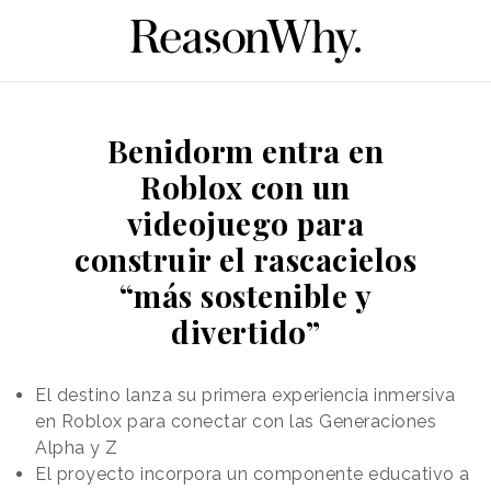
Benidorm entra en
Roblox con un
videojuego para
construir el rascacielos
“más sostenible y
divertido”
El destino lanza su primera experiencia inmersiva
en Roblox para conectar con las Generaciones
Alpha y Z
El proyecto incorpora un componente educativo a