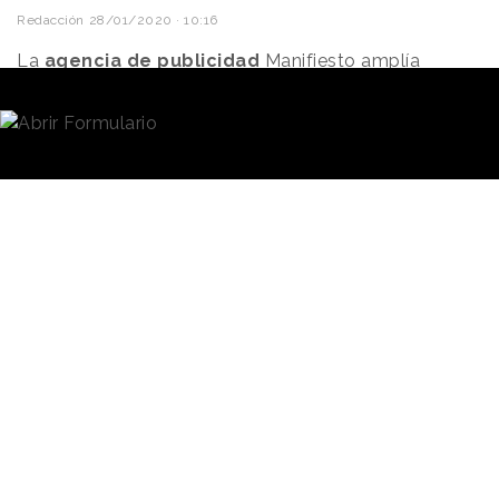
Redacción
28/01/2020 · 10:16
La
agencia de publicidad
Manifiesto
amplía
equipo y refuerza el área de cuentas con el objetivo
de
"potenciar el liderazgo"
en la compañía, según
apuntan en un comunicado. Ha incorporado a José
Luis Gil como
Bussines Director
, quien dirigirá el
equipo que se encarga de gestionar la cuenta del
Grupo Más Móvil en Madrid.
La trayectoria profesional de José Luis Gil
Desde Manifiesto explican que José Luis cuenta con
un recorrido profesional de más de
20 años de
experiencia
. Comenzó su carrera profesional en CP
Comunicación (actual
Proximity
), agencia en la que
estuvo 10 años. Además, fue socio fundador de
otras agencias de publicidad como
D6 y El
Laboratorio
y trabajó durante 4 años en la
consultora informática Babel como gerente de