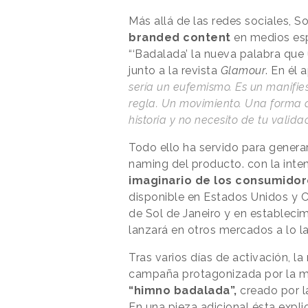
Más allá de las redes sociales, S
branded content
en medios espe
“‘Badalada’ la nueva palabra que 
junto a la revista
Glamour
. En él 
sería un eufemismo. Es un manifie
regla. Un movimiento. Una forma de 
historia y no necesito de tu validac
Todo ello ha servido para genera
naming del producto. con la inte
imaginario de los consumido
disponible en Estados Unidos y 
de Sol de Janeiro y en estableci
lanzará en otros mercados a lo 
Tras varios días de activación, l
campaña protagonizada por la mod
“himno badalada”,
creado por l
En una pieza adicional ésta expli