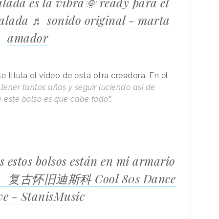
ada es la vibra🌞 ready para el
alada
♬ sonido original - marta
amador
 titula el vídeo de esta otra creadora. En él
tener tantos años y seguir luciendo así de
 este bolso es que cabe todo
”.
 estos bolsos están en mi armario
♬ 复古怀旧迪斯科 Cool 80s Dance
e - StanisMusic