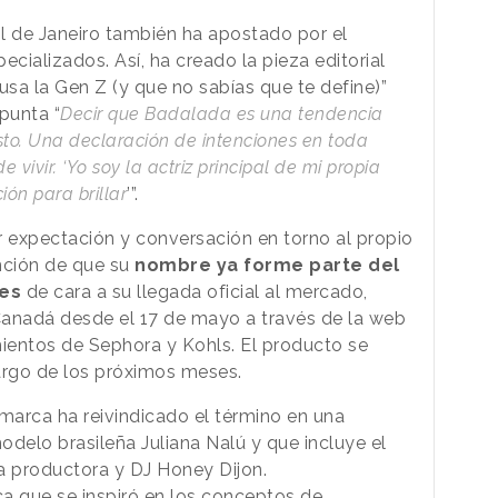
ol de Janeiro también ha apostado por el
cializados. Así, ha creado la pieza editorial
usa la Gen Z (y que no sabías que te define)”
apunta “
Decir que Badalada es una tendencia
sto. Una declaración de intenciones en toda
vivir. ‘Yo soy la actriz principal de mi propia
ión para brillar
’”.
r expectación y conversación en torno al propio
nción de que su
nombre ya forme parte del
res
de cara a su llegada oficial al mercado,
Canadá desde el 17 de mayo a través de la web
mientos de Sephora y Kohls. El producto se
largo de los próximos meses.
a marca ha reivindicado el término en una
elo brasileña Juliana Nalú y que incluye el
a productora y DJ Honey Dijon.
ca que se inspiró en los conceptos de