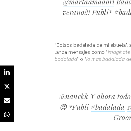
@martaamadorl
Badal
verano!!! Publi*
#bad
“Bolsos badalada de mi abuela”, se
lanza mensajes como “
imagínate 
badalada
” o “
lo más badalada de
@nauekk
Y ahora todos
😍 *Publi
#badalada
Groov