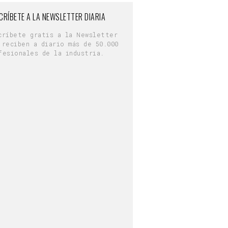
CRÍBETE A LA NEWSLETTER DIARIA
críbete gratis a la Newsletter
 reciben a diario más de 50.000
fesionales de la industria.