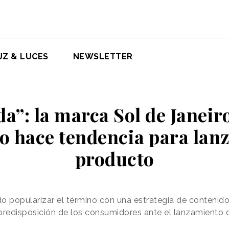
UZ & LUCES
NEWSLETTER
a”: la marca Sol de Janeir
lo hace tendencia para lan
producto
 popularizar el término con una estrategia de contenido
a predisposición de los consumidores ante el lanzamiento