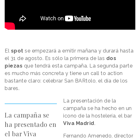
El
spot
se empezará a emitir mañana y durará hasta
el 31 de agosto. Es sólo la primera de las
dos
piezas
que tendrá esta campaña. La segunda parte
es mucho más concreta y tiene un call to action
bastante claro: celebrar San BARtolo, el día de los
bares.
La presentación de la
campaña se ha hecho en un
La campaña se
icono de la hostelería, el bar
ha presentado en
Viva Madrid
.
el bar Viva
Fernando Amenedo, director