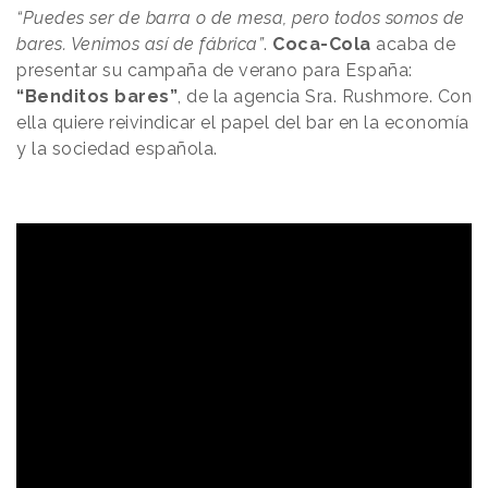
“Puedes ser de barra o de mesa, pero todos somos de
bares. Venimos así de fábrica”
.
Coca-Cola
acaba de
presentar su campaña de verano para España:
“Benditos bares”
,
de la agencia Sra. Rushmore.
Con
ella quiere reivindicar el papel del bar en la economía
y la sociedad española.