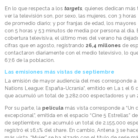
En lo que respecta a los
targets
,
quienes dedican más t
ver la televisión son, por sexo, las mujeres, con 3 horas
de promedio diario; y por franjas de edad, los mayores
con 5 horas y 53 minutos de media por persona al día. 
cobertura televisiva, el último mes del verano ha deja
cifras que en agosto, registrando
26,4 millones
de esp
contactaron diariamente con el medio televisivo, lo qu
67,6 de la población.
Las emisiones más vistas de septiembre
La emisión de mayor audiencia del mes corresponde a 
Nations League: España-Ucrania”, emitido en La 1 el 6 
que acumuló un total de 3.282.000 espectadores y un 
Por su parte, la
película
más vista corresponde a “Un 
excepcional”, emitida en el espacio “Cine 5 Estrellas” de
de septiembre, que acumuló un total de 2.155.000 esp
registró el 16,1% del share. En cambio, Antena 3 se hac
más vista. “Mujer” se ha alzado con el título de serie má