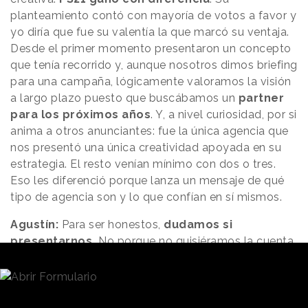
planteamiento contó con mayoría de votos a favor y
yo diría que fue su valentía la que marcó su ventaja.
Desde el primer momento presentaron un concepto
que tenía recorrido y, aunque nosotros dimos briefing
para una campaña, lógicamente valoramos la visión
a largo plazo puesto que buscábamos un
partner
para los próximos años
. Y, a nivel curiosidad, por si
anima a otros anunciantes: fue la única agencia que
nos presentó una única creatividad apoyada en su
estrategia. El resto venían mínimo con dos o tres.
Eso les diferenció porque lanza un mensaje de qué
tipo de agencia son y lo que confían en sí mismos.
Agustín:
Para ser honestos,
dudamos si
presentarnos.
No porque no quisiéramos la cuenta
de BBVA, sino porque pensábamos que sería muy
complicado que una multinacional se fijase en una
agencia que no fuera multinacional. Pero nos
explicaron que estaban abiertos a independientes y