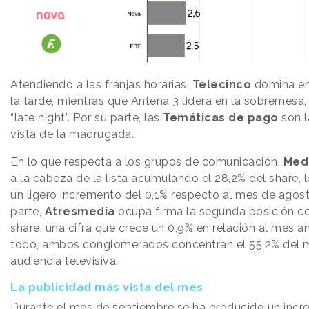
Atendiendo a las franjas horarias,
Telecinco
domina en
la tarde, mientras que Antena 3 lidera en la sobremesa,
“late night”. Por su parte, las
Temáticas de pago
son l
vista de la madrugada.
En lo que respecta a los grupos de comunicación,
Med
a la cabeza de la lista acumulando el 28,2% del share,
un ligero incremento del 0,1% respecto al mes de agost
parte,
Atresmedia
ocupa firma la segunda posición co
share, una cifra que crece un 0,9% en relación al mes an
todo, ambos conglomerados concentran el 55,2% del 
audiencia televisiva.
La publicidad más vista del mes
Durante el mes de septiembre se ha producido un incr