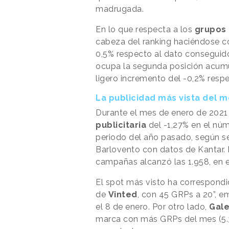
madrugada.
En lo que respecta a los
grupos
cabeza del ranking haciéndose c
0,5% respecto al dato conseguido 
ocupa la segunda posición acumu
ligero incremento del -0,2% resp
La publicidad más vista del 
Durante el mes de enero de 2021
publicitaria
del -1,27% en el nú
periodo del año pasado, según s
Barlovento con datos de Kantar.
campañas alcanzó las 1.958, en es
El spot más visto ha correspond
de
Vinted
, con 45 GRPs a 20”, e
el 8 de enero. Por otro lado,
Gale
marca con más GRPs del mes (5.34