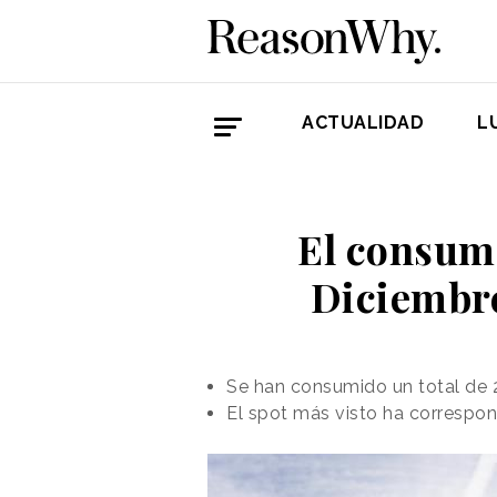
ACTUALIDAD
L
El consumo
Diciembre
Se han consumido un total de 2
El spot más visto ha correspon