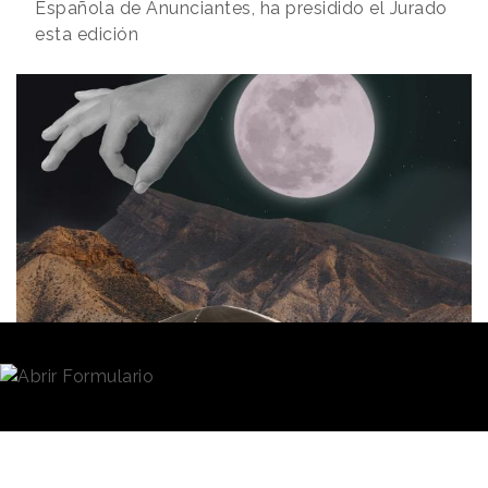
Española de Anunciantes, ha presidido el Jurado
esta edición
Redacción
01/02/2025 · 09:41
Poner en valor
la creatividad de las agencias
valencianas
. Es el principal objetivo del Festival La
Lluna, organizado por la Asociación de Empresas de
Comunicación Publicitaria de la Comunidad