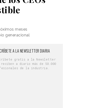
tible
próximos meses
bio generacional
CRÍBETE A LA NEWSLETTER DIARIA
críbete gratis a la Newsletter
 reciben a diario más de 50.000
fesionales de la industria.