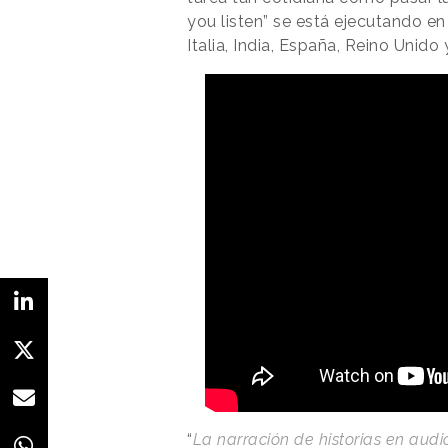
you listen” se está ejecutando en 
Italia, India, España, Reino Unido
“
La narración de historias en audi