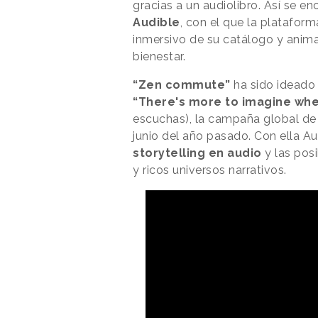
gracias a un audiolibro. Así se e
Audible
, con el que la plataform
inmersivo de su catálogo y anima
bienestar.
“Zen commute”
ha sido ideado 
“There's more to imagine whe
escuchas), la campaña global de
junio del año pasado. Con ella A
storytelling en audio
y las pos
y ricos universos narrativos.