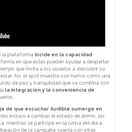
a la plataforma
incide en la capacidad
a forma en que estas pueden ayudar a despertar
tiempo que invita a los usuarios a descubrir su
estar. Así, el spot muestra con humor cómo una
undo de paz y tranquilidad que se combina con
ja
la integración y la conveniencia de
uarios.
aje de que escuchar Audible sumerge en
ndo incluso a cambiar el estado de ánimo, las
, mientras se participa en la rutina del día a
 iteración de la campaña cuenta con otras