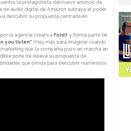
ncuentra la protagonista del nuevo anuncio de
a de audio digital de
Amazon
subraya el poder
 a descubrir su propuesta centrada en
por la agencia creativa
Fold7
y forma parte de
n you listen”
(Hay más para imaginar cuando
 marketing que la compañía puso en marcha en
udible pone de relieve su propuesta de
ibilidades que brinda para descubrir numerosos
V