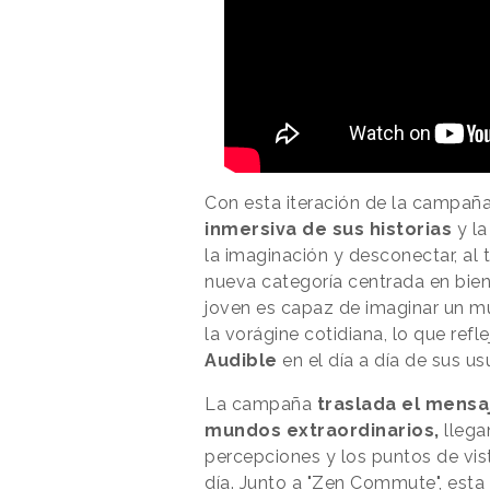
Con esta iteración de la campañ
inmersiva de sus historias
y l
la imaginación y desconectar, al 
nueva categoría centrada en bien
joven es capaz de imaginar un m
la vorágine cotidiana, lo que refle
Audible
en el día a día de sus us
La campaña
traslada el mens
mundos extraordinarios,
llega
percepciones y los puntos de vista
día. Junto a "Zen Commute", esta