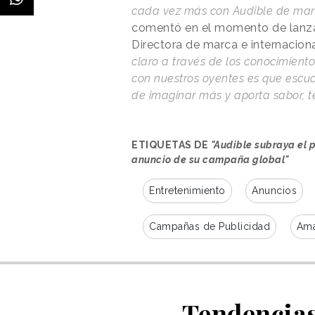
cada vez más con Audible de mane
comentó en el momento de lanza
Directora de marca e internacion
claro a través de los conocimient
con nuestros oyentes es que escuc
de imaginar más y aporta sabor, te
ETIQUETAS DE
"Audible subraya el p
anuncio de su campaña global"
Entretenimiento
Anuncios
Campañas de Publicidad
Am
Tendencias