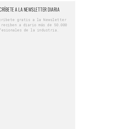
CRÍBETE A LA NEWSLETTER DIARIA
críbete gratis a la Newsletter
 reciben a diario más de 50.000
fesionales de la industria.