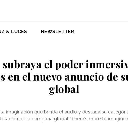
UZ & LUCES
NEWSLETTER
 subraya el poder inmersiv
os en el nuevo anuncio de 
global
 la imaginación que brinda el audio y destaca su categorí
teración de la campaña global “There's more to imagine 