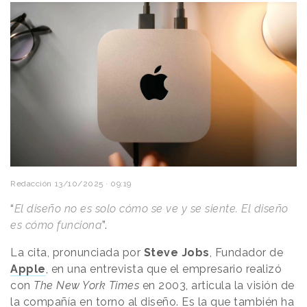
Redacción
13/10/2025 · 09:19
“
El diseño no es solo cómo se ve y se siente. El diseño
es cómo funciona
”.
La cita, pronunciada por
Steve Jobs
, Fundador de
Apple
, en una entrevista que el empresario realizó
con
The New York Times
en 2003, articula la visión de
la compañía en torno al diseño. Es la que también ha