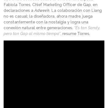
Fabiola Torres, Chief Marketing Officer de Gap, en
declaraciones a
Adweek
. La colaboración con Liang
no es casual: la diseñadora, ahora madre, juega
constantemente con la nostalgia y logra una
conexión natural entre generaciones.
“Es tan Sandy,
pero tan Gap al mismo tiempo”
, resume Torres.