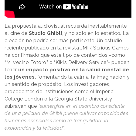
La propuesta audiovisual recuerda inevitablemente
al cine de
Studio Ghibli
, y no solo en lo estético. La
elección no podría ser más pertinente. Un estudio
reciente publicado en la revista JMIR Serious Games
ha confirmado que este tipo de contenidos -como
“Mi vecino Totoro” o “Kiki’s Delivery Service”- pueden
tener
un impacto positivo en la salud mental de
los jóvenes
, fomentando la calma, la imaginación y
un sentido de propósito. Los investigadores,
procedentes de instituciones como el Imperial
College London o la Georgia State University,
subrayan que
“sumergirse en el asombro consciente
de una película de Ghibli puede cultivar capacidades
humanas esenciales como la tranquilidad, la
exploración y la felicidad”.