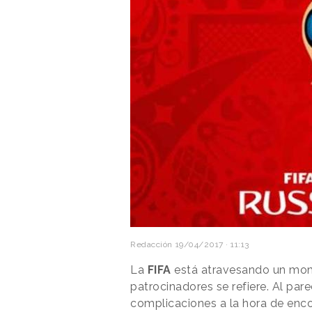
Redacción
19/04/2017 · 11:13
La
FIFA
está atravesando un mom
patrocinadores se refiere. Al par
complicaciones a la hora de enco