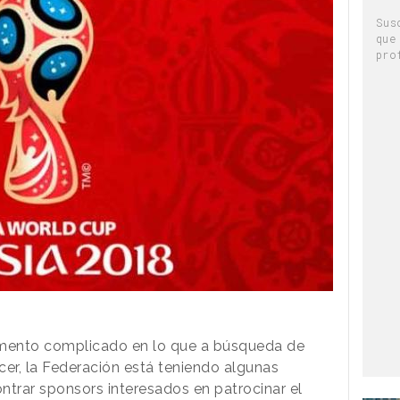
Sus
que
pro
ento complicado en lo que a búsqueda de
ecer, la Federación está teniendo algunas
ntrar sponsors interesados en patrocinar el