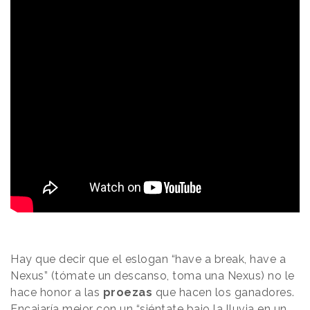
Hay que decir que el eslogan “have a break, have a
Nexus” (tómate un descanso, toma una Nexus) no le
hace honor a las
proezas
que hacen los ganadores.
Encajaría mejor con un “siéntate bajo la lluvia en un