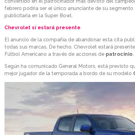
convertido en el patrocinador más devoto del campeon
febrero podría ser el único anunciante de su segmento
publicitaria en la Super Bowl.
Chevrolet sí estará presente
El anuncio de la compañía de abandonar esta cita publi
todas sus marcas. De hecho, Chevrolet estará presente e
Fútbol Americano a través de acciones de
patrocinio
.
Según ha comunicado General Motors, está previsto que 
mejor jugador de la temporada a bordo de su modelo
C