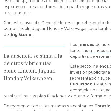
este año 4,5 millones de dólares. Una cantidad que las
esperan recuperar en forma de impacto y que otras ya 
otras partidas.
Con esta ausencia, General Motors sigue el ejemplo de 
como Lincoln, Jaguar, Honda y Volkswagen, que tamb
del
Big Game.
Las
marcas
de auto
tanto, las
grandes au
La ausencia se suma a la
deportiva de este añ
de otros fabricantes
Este sector ha enca
como Lincoln, Jaguar,
inversión publicitari
Honda y Volkswagen
representación super
Publicidad
total. S
económica ha lleva
reestructurar sus planificaciones y optar por formatos 
De momento, todas las miradas se centran en
Chrysle