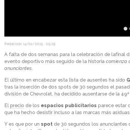
Redacción
14/01/2015 · 09:29
A falta de dos semanas para la celebración de lafinal d
evento deportivo más seguido de la historia
comienza a
anunciantes
.
El último en encabezar esta lista de ausentes ha sido
G
tras la inserción de dos spots de 30 segundos el pasad
división de Chevrolet, ha decidido ausentarse de la 49ª
El
precio
de los
espacios publicitarios
parece estar d
que ha hecho desistir incluso a las marcas más asiduas
Y es que por un
spot
de 30 segundos los anunciantes