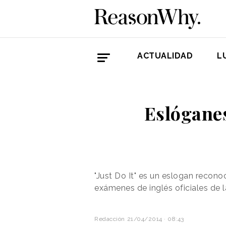
ACTUALIDAD
L
Eslóganes
"Just Do It" es un eslogan recono
exámenes de inglés oficiales de 
Redacción
21/04/2014 · 08:43