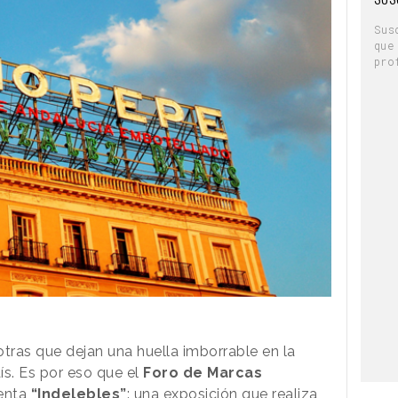
Sus
que
pro
ras que dejan una huella imborrable en la
ís. Es por eso que el
Foro de Marcas
enta
“Indelebles”
: una exposición que realiza