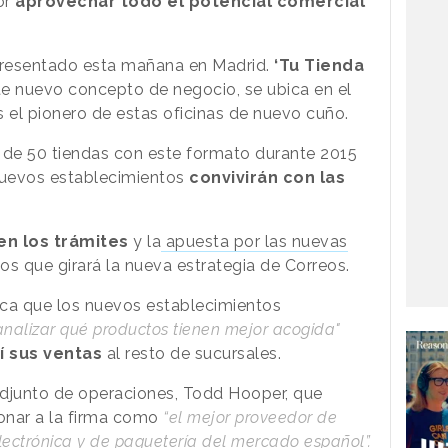
or
aprovechar todo el potencial comercial
 presentado esta mañana en Madrid.
‘Tu Tienda
e nuevo concepto de negocio, se ubica en el
s el pionero de estas oficinas de nuevo cuño.
 de 50 tiendas con este formato durante 2015
nuevos establecimientos
convivirán con las
en los trámites
y la
apuesta por las nuevas
los que girará la nueva estrategia de Correos.
usca que los nuevos establecimientos
analizar qué productos tienen mejor acogida"
í sus ventas
al resto de sucursales.
 adjunto de operaciones, Todd Hooper, que
ionar a la firma como
“el mejor proveedor de
electrónica y de paquetería del mercado español”.