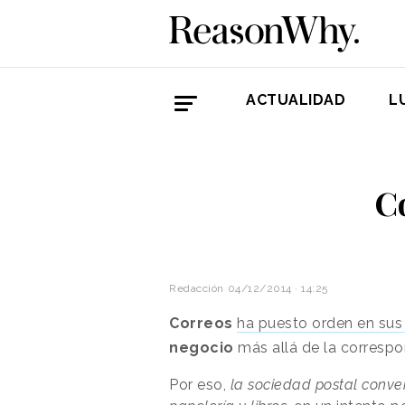
ACTUALIDAD
L
Co
Redacción
04/12/2014 · 14:25
Correos
ha puesto orden en sus 
negocio
más allá de la correspo
Por eso,
la sociedad postal conver