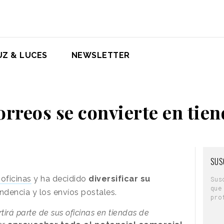
UZ & LUCES
NEWSLETTER
rreos se convierte en tie
SUS
oficinas
y ha decidido
diversificar su
Sus
que
ndencia y los envíos postales.
pro
tirá parte de sus oficinas en tiendas de