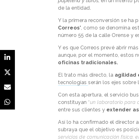
papelería y libros
, en un intento p
de la entidad.
Y la primera reconversión se ha
Correos’
, como se denomina est
número 55 de la calle Orense y e
Y es que Correos prevé abrir más
aunque, por el momento, estos 
oficinas tradicionales.
El trato más directo, la
agilidad 
tecnologías
serán los ejes sobre 
Con esta apertura, el servicio b
constituyan
“
un laboratorio para 
entre sus clientes
y
extender as
Así lo ha confirmado el director
subraya que el objetivo es posic
servicios de comunicación física, 