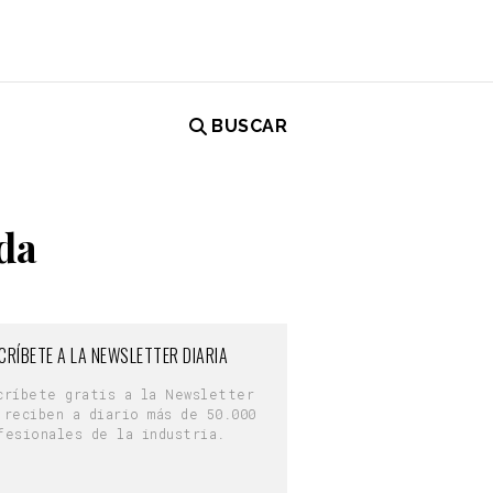
BUSCAR
nda
CRÍBETE A LA NEWSLETTER DIARIA
críbete gratis a la Newsletter
 reciben a diario más de 50.000
fesionales de la industria.