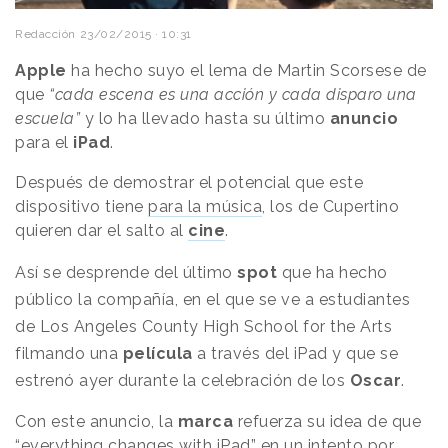
Redacción
23/02/2015 · 10:31
Apple
ha hecho suyo el lema de Martin Scorsese de
que
“cada escena es una acción y cada disparo una
escuela”
y lo ha llevado hasta su último
anuncio
para el
iPad
.
Después de demostrar el potencial que este
dispositivo tiene
para la música
, los de Cupertino
quieren dar el salto al
cine
.
Así se desprende del último
spot
que ha hecho
público la compañía, en el que se ve a estudiantes
de Los Angeles County High School for the Arts
filmando una
película
a través del iPad y que se
estrenó ayer durante la celebración de los
Oscar
.
Con este anuncio, la
marca
refuerza su idea de que
“everything changes with iPad” en un intento por