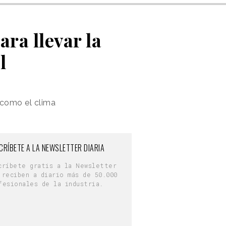
ra llevar la
l
 como el clima
CRÍBETE A LA NEWSLETTER DIARIA
críbete gratis a la Newsletter
 reciben a diario más de 50.000
fesionales de la industria.