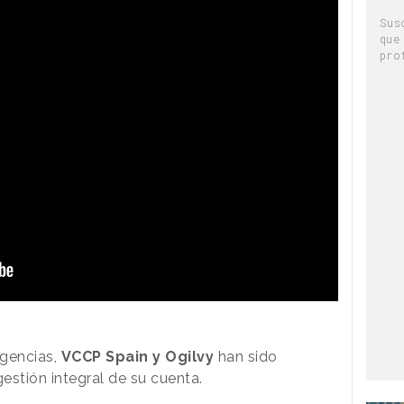
Sus
que
pro
agencias,
VCCP Spain y Ogilvy
han sido
gestión integral de su cuenta.