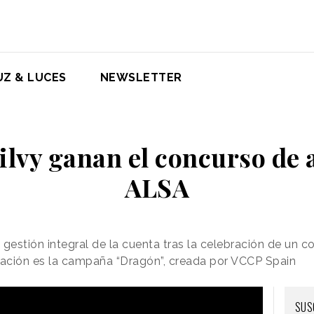
UZ & LUCES
NEWSLETTER
lvy ganan el concurso de 
ALSA
 gestión integral de la cuenta tras la celebración de un 
dicación es la campaña “Dragón”, creada por VCCP Spain
SUS