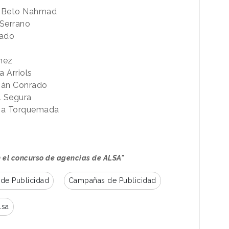
:
Beto Nahmad
 Serrano
lado
hez
a Arriols
rián Conrado
l Segura
tina Torquemada
 el concurso de agencias de ALSA"
de Publicidad
Campañas de Publicidad
lsa