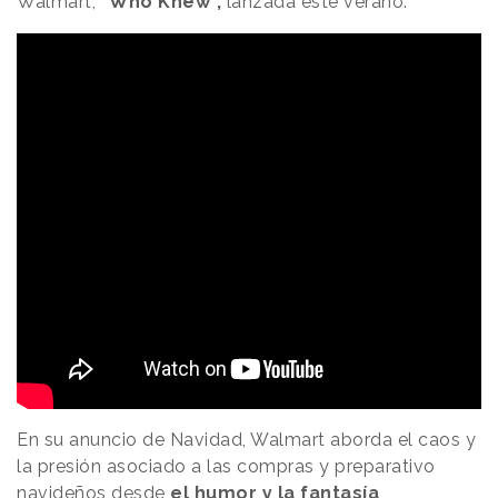
Walmart,
“Who Knew”,
lanzada este verano.
En su anuncio de Navidad, Walmart aborda el caos y
la presión asociado a las compras y preparativo
navideños desde
el humor y la fantasía
,