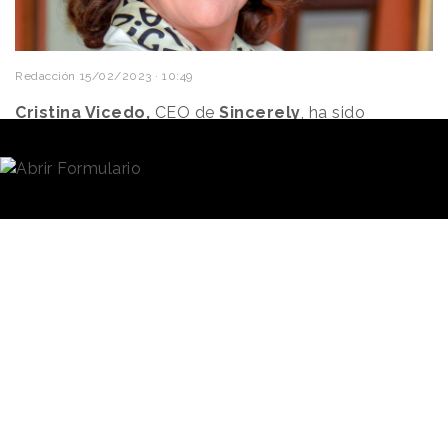
Redacción
15/02/2023 · 10:49
Cristina Vicedo,
CEO de
Sincerely
, ha sido
reelegida presidenta de la
Asociación Española de
Branding (Aebrand)
en la Asamblea General de la
entidad, que se celebró el pasado 14 de febrero. La
convocatoria sirvió también para dar a conocer la
nueva junta de la asociación, que presentó su plan
de actuación para los próximos dos años.
Aebrand -asociación de consultoras y agencias de
branding-
cuenta actualmente con 32 socios
,
según la información contenida en su página web.
Vicedo, que ha sido
Presidenta de la entidad
Vicedo presidirá
durante los dos últimos
la asociación
años, ha sido reelegida por