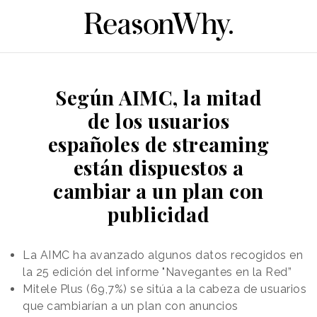
Según AIMC, la mitad
de los usuarios
españoles de streaming
están dispuestos a
cambiar a un plan con
publicidad
La AIMC ha avanzado algunos datos recogidos en
la 25 edición del informe "Navegantes en la Red”
Mitele Plus (69,7%) se sitúa a la cabeza de usuarios
que cambiarían a un plan con anuncios