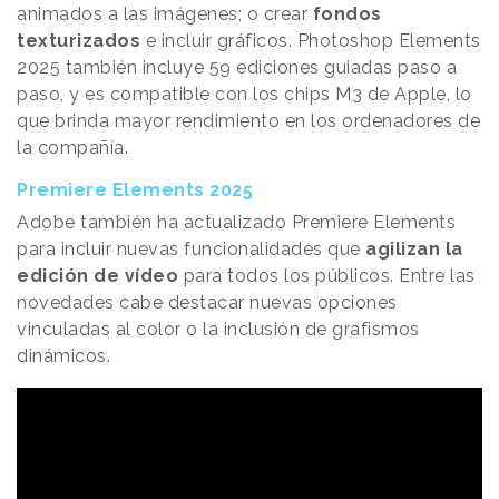
animados a las imágenes; o crear
fondos
texturizados
e incluir gráficos. Photoshop Elements
2025 también incluye 59 ediciones guiadas paso a
paso, y es compatible con los chips M3 de Apple, lo
que brinda mayor rendimiento en los ordenadores de
la compañía.
Premiere Elements 2025
Adobe también ha actualizado Premiere Elements
para incluir nuevas funcionalidades que
agilizan la
edición de vídeo
para todos los públicos. Entre las
novedades cabe destacar nuevas opciones
vinculadas al color o la inclusión de grafismos
dinámicos.