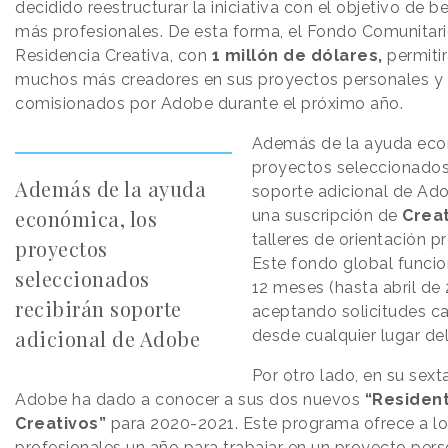
decidido reestructurar la iniciativa con el objetivo de be
más profesionales. De esta forma, el Fondo Comunitar
Residencia Creativa, con
1 millón de dólares,
permiti
muchos más creadores en sus proyectos personales y 
comisionados por Adobe durante el próximo año.
Además de la ayuda eco
proyectos seleccionados 
Además de la ayuda
soporte adicional de Ado
económica, los
una suscripción de
Crea
talleres de orientación pr
proyectos
Este fondo global funcio
seleccionados
12 meses (hasta abril de
recibirán soporte
aceptando solicitudes c
adicional de Adobe
desde cualquier lugar de
Por otro lado, en su sext
Adobe ha dado a conocer a sus dos nuevos
“Residen
Creativos”
para 2020-2021. Este programa ofrece a l
profesionales un año para trabajar en un proyecto pers