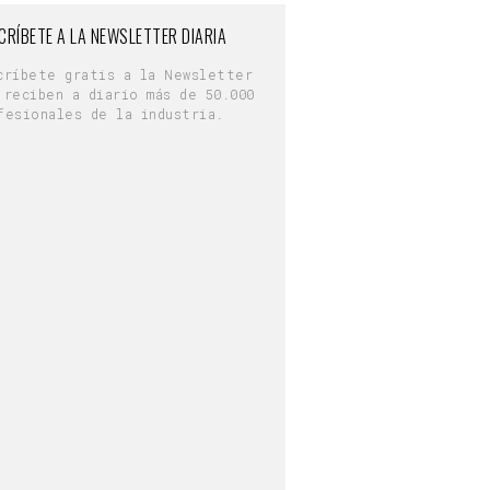
CRÍBETE A LA NEWSLETTER DIARIA
críbete gratis a la Newsletter
 reciben a diario más de 50.000
fesionales de la industria.