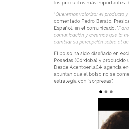
los productos más importantes d
“
Queremos valorizar el producto y
comentado Pedro Barato, Presiden
Español, en el comunicado. "
Para
comunicación y creemos que la mo
cambiar su percepción sobre el ace
El bolso ha sido diseñado en exc
Posadas (Córdoba) y producido un
Desde AcentoenlaCé, agencia en
apuntan que el bolso no se comer
estrategia con “sorpresas”.