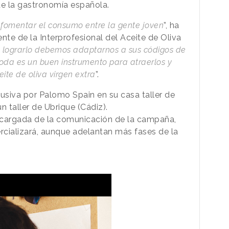
e la gastronomía española.
 fomentar el consumo entre la gente joven
”, ha
te de la Interprofesional del Aceite de Oliva
 lograrlo debemos adaptarnos a sus códigos de
da es un buen instrumento para atraerlos y
ite de oliva virgen extra
”.
lusiva por Palomo Spain en su casa taller de
 taller de Ubrique (Cádiz).
cargada de la comunicación de la campaña,
cializará, aunque adelantan más fases de la