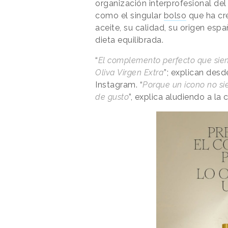
organización interprofesional del
como el singular
bolso
que ha cr
aceite, su calidad, su origen es
dieta equilibrada.
“
El complemento perfecto que sient
Oliva Virgen Extra
”; explican desd
Instagram. “
Porque un icono no si
de gusto
”, explica aludiendo a l