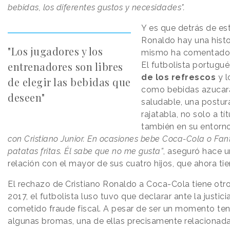
bebidas, los diferentes gustos y necesidades".
Y es que detrás de es
Ronaldo hay una histo
"Los jugadores y los
mismo ha comentado e
entrenadores son libres
El futbolista portugué
de los refrescos
y l
de elegir las bebidas que
como bebidas azucar
deseen"
saludable, una postur
rajatabla, no solo a tí
también en su entorno
con Cristiano Junior. En ocasiones bebe Coca-Cola o F
patatas fritas. Él sabe que no me gusta”
, aseguró hace 
relación con el mayor de sus cuatro hijos, que ahora ti
El rechazo de Cristiano Ronaldo a Coca-Cola tiene otr
2017, el futbolista luso tuvo que declarar ante la justic
cometido fraude fiscal. A pesar de ser un momento te
algunas bromas, una de ellas precisamente relacionad