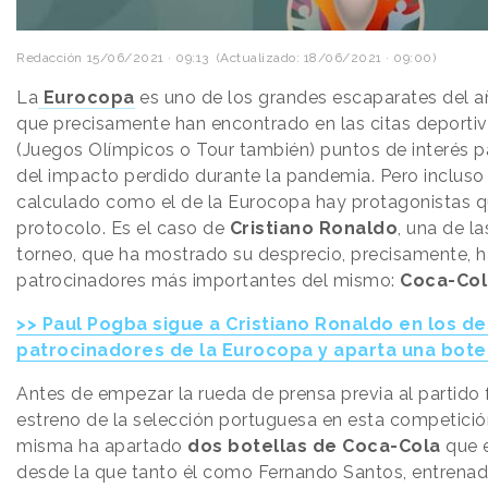
Redacción
15/06/2021 · 09:13
(Actualizado: 18/06/2021 · 09:00)
La
Eurocopa
es uno de los grandes escaparates del a
que precisamente han encontrado en las citas deportiv
(Juegos Olímpicos o Tour también) puntos de interés p
del impacto perdido durante la pandemia. Pero incluso
calculado como el de la Eurocopa hay protagonistas qu
protocolo. Es el caso de
Cristiano Ronaldo
, una de la
torneo, que ha mostrado su desprecio, precisamente, h
patrocinadores más importantes del mismo:
Coca-Col
>> Paul Pogba sigue a Cristiano Ronaldo en los de
patrocinadores de la Eurocopa y aparta una bote
Antes de empezar la rueda de prensa previa al partido
estreno de la selección portuguesa en esta competición
misma ha apartado
dos botellas de Coca-Cola
que 
desde la que tanto él como Fernando Santos, entrena