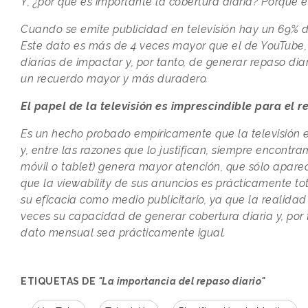
Y, ¿por qué es importante la cobertura diaria? Porque 
Cuando se emite publicidad en televisión hay un 69% d
Este dato es más de 4 veces mayor que el de YouTube, e
diarias de impactar y, por tanto, de generar repaso diar
un recuerdo mayor y más duradero.
El papel de la televisión es imprescindible para el r
Es un hecho probado empíricamente que la televisión e
y, entre las razones que lo justifican, siempre encon
móvil o tablet) genera mayor atención, que sólo aparec
que la viewability de sus anuncios es prácticamente tot
su eficacia como medio publicitario, ya que la realidad
veces su capacidad de generar cobertura diaria y, por ta
dato mensual sea prácticamente igual.
ETIQUETAS DE
"La importancia del repaso diario"