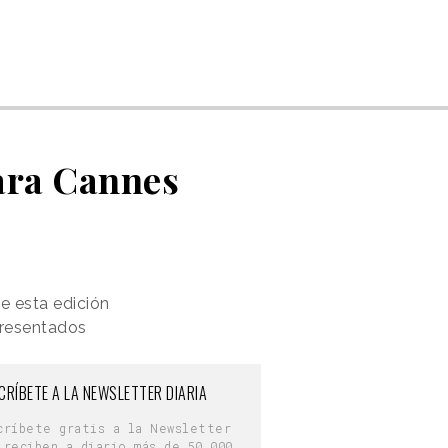
para Cannes
de esta edición
presentados
CRÍBETE A LA NEWSLETTER DIARIA
críbete gratis a la Newsletter
 reciben a diario más de 50.000