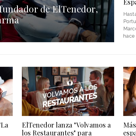
Esp
fundador de ElTenedor,
Hast
Farma
Portu
Marc
hace 
"La
ElTenedor lanza "Volvamos a
Más 
los Restaurantes" para
espa