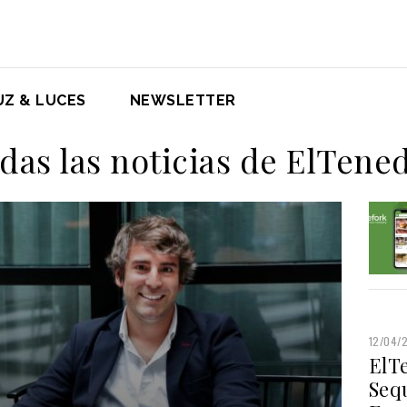
UZ & LUCES
NEWSLETTER
das las noticias de ElTene
12/04/
ElT
Seq