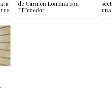
para
de Carmen Lomana con
sect
irus
ElTenedor
una
e