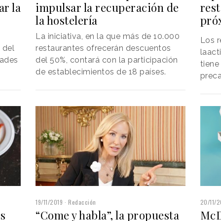
ar la
impulsar la recuperación de
res
la hostelería
pró
La iniciativa, en la que más de 10.000
Los r
 del
restaurantes ofrecerán descuentos
laact
dades
del 50%, contará con la participación
tiene
de establecimientos de 18 países.
preca
19/11/2019
Redacción
20/11/2
os
“Come y habla”, la propuesta
McD