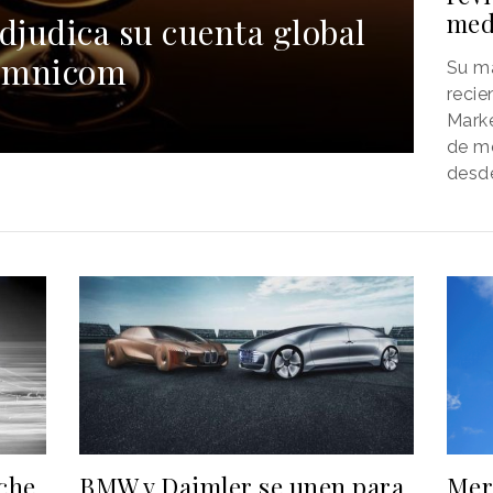
med
judica su cuenta global
 Omnicom
Su ma
reci
Marke
de m
desd
che
BMW y Daimler se unen para
Mer