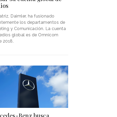
ios
triz, Daimler, ha fusionado
entemente los departamentos de
ting y Comunicación. La cuenta
edios global es de Omnicom
e 2018.
cedes-Benz busca