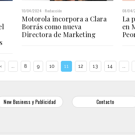
08/04/
10/04/2024
Redacción
La p
Motorola incorpora a Clara
el
en 
Borrás como nueva
Peo
Directora de Marketing
s
‹
...
8
9
10
11
12
13
14
...
New Business y Publicidad
Contacto