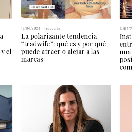
18/04/2024
Redacción
17/04/
ia
La polarizante tendencia
Ins
“tradwife”: qué es y por qué
entr
y el
puede atraer o alejar a las
una 
marcas
pos
com