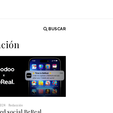
BUSCAR
ación
2024
Redacción
ed social BeReal,