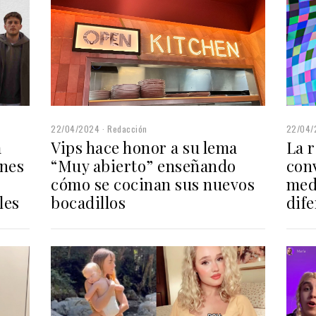
22/04/2024
Redacción
22/04/
Vips hace honor a su lema
La r
a
“Muy abierto” enseñando
conv
enes
cómo se cocinan sus nuevos
med
bocadillos
dif
les