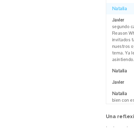
Natalia
Javier
segundo
c
Reason
W
invitados
t
nuestros
o
tema.
Ya
l
asintiendo
Natalia
Javier
Natalia
bien
con
e
Javier
Una reflex
Natalia
La tecnolog