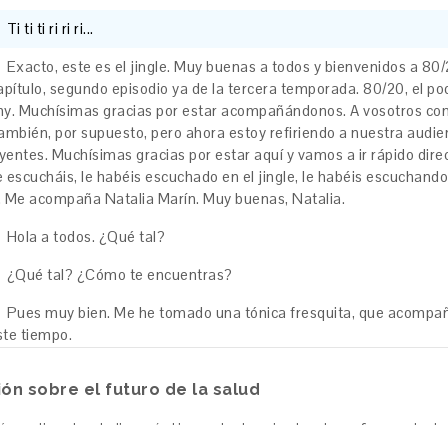
Ti
ti
ti
ri
ri
ri...
Exacto,
este
es
el
jingle.
Muy
buenas
a
todos
y
bienvenidos
a
80/
apítulo,
segundo
episodio
ya
de
la
tercera
temporada.
80/20,
el
po
hy.
Muchísimas
gracias
por
estar
acompañándonos.
A
vosotros
co
ambién,
por
supuesto,
pero
ahora
estoy
refiriendo
a
nuestra
audie
yentes.
Muchísimas
gracias
por
estar
aquí
y
vamos
a
ir
rápido
dire
e
escucháis,
le
habéis
escuchado
en
el
jingle,
le
habéis
escuchand
.
Me
acompaña
Natalia
Marín.
Muy
buenas,
Natalia.
Hola
a
todos.
¿Qué
tal?
¿Qué
tal?
¿Cómo
te
encuentras?
Pues
muy
bien.
Me
he
tomado
una
tónica
fresquita,
que
acompa
ste
tiempo.
Perfecto.
ión sobre el futuro de la salud
Así
que
maravillosa.
ía aplicada al diagnóstico y tratamiento de enfermedade