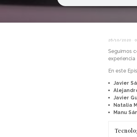
26/10/2020 · 0
Seguimos co
experiencia 
En este Epi
Javier S
Alejandr
Javier G
Natalia 
Manu Sá
Tecnolog