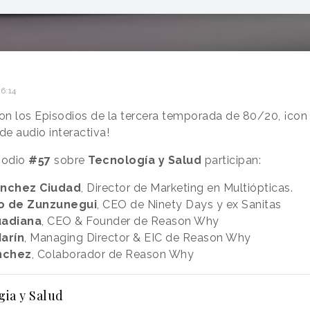
6:14
n los Episodios de la tercera temporada de 80/20, ¡con
de audio interactiva!
sodio
#57
sobre
Tecnología y Salud
participan:
ánchez Ciudad
, Director de Marketing en Multiópticas.
o de Zunzunegui
, CEO de Ninety Days y ex Sanitas
uadiana
, CEO & Founder de Reason Why
Marín
, Managing Director & EIC de Reason Why
nchez
, Colaborador de Reason Why
ia y Salud