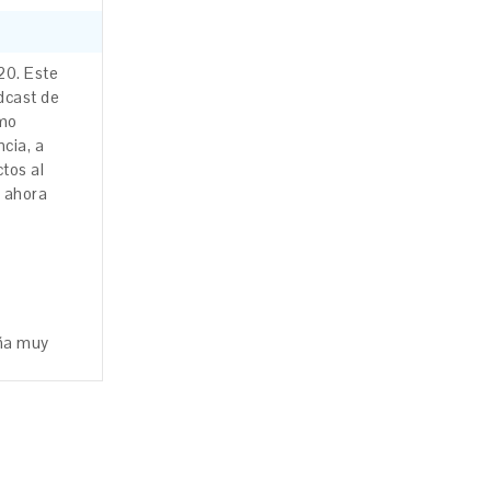
20.
Este
dcast
de
mo
ncia,
a
ctos
al
o
ahora
ña
muy
s es un