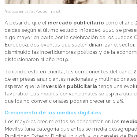
Redacción
24/02/2020 · 12:08
A pesar de que el
mercado publicitario
cerró el año 
caídas según el último
estudio Infoadex
, 2020 se pres
algo mayor en parte por la celebración de los Juegos 
Eurocopa, dos eventos que suelen dinamizar el sector. 
disminuido las incertidumbres políticas y de la econom
distorsionaron el año 2019.
Teniendo esto en cuenta, los componentes del panel
Z
de empresas anunciantes nacionales y multinacionales
esperan que la
inversión publicitaria
tenga una evolu
favorable. Los medios convencionales se espera que c
que los no convencionales podrían crecer un 1,2%.
Crecimiento de los medios digitales
Los mayores crecimientos se concentran en los
medios
Móviles (una categoría que antes se medía desagrupada
Publicidad Exterior Digital un 4,9% y los canales de Pag