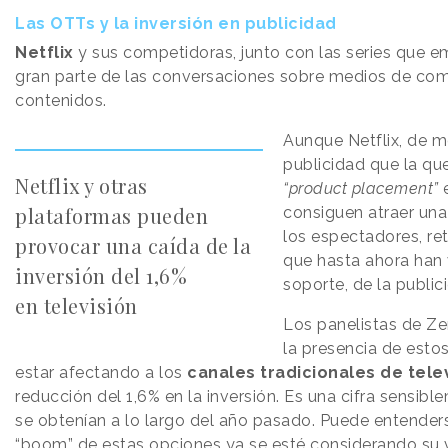
Las OTTs y la inversión en publicidad
Netflix
y sus competidoras, junto con las series que e
gran parte de las conversaciones sobre medios de com
contenidos.
Aunque Netflix, de 
publicidad que la qu
Netflix y otras
“product placement”
e
plataformas pueden
consiguen atraer una
los espectadores, re
provocar una caída de la
que hasta ahora han 
inversión del 1,6%
soporte, de la public
en televisión
Los panelistas de Ze
la presencia de est
estar afectando a los
canales tradicionales de tele
reducción del 1,6% en la inversión. Es una cifra sensible
se obtenían a lo largo del año pasado. Puede entenders
“boom” de estas opciones ya se esté considerando su 