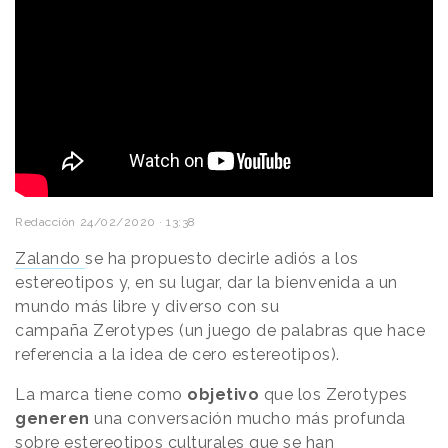
Redacción
24/02/2020 · 13:38
Zalando
se ha propuesto decirle adiós a los
estereotipos y, en su lugar, dar la bienvenida a un
mundo más libre y diverso con su
campaña Zerotypes (un juego de palabras que hace
referencia a la idea de cero estereotipos).
La marca tiene como
objetivo
que los Zerotypes
generen
una conversación mucho más profunda
sobre estereotipos culturales que se han