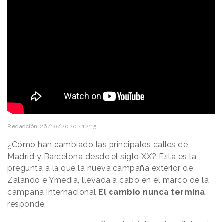
Redacción
26/10/2020 · 12:15
¿Cómo han cambiado las principales calles de
Madrid y Barcelona desde el siglo XX? Esta es la
pregunta a la que la nueva campaña exterior de
Zalando
e Ymedia, llevada a cabo en el marco de la
campaña internacional
El cambio nunca termina
,
responde.